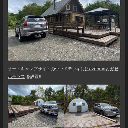
オートキャンプサイトのウッドデッキには
ezdome
と
ガゼ
ボテラス
を設置
‼️