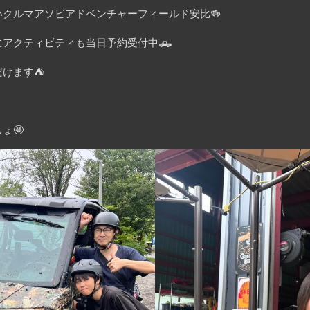
クルマアソビアドベンチャーフィールド安比🍻
にアクティビティも当日予約受付中🛻
けます⛺️
ょ🤩