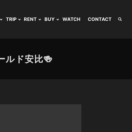
TRIP
RENT
BUY
WATCH
CONTACT
ルド安比🍻