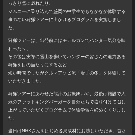
っきり雪に戯れたり、
ジムニーに乗り込んで盛岡の中学生でもなかなか体験する
事のない狩猟ツアーに出かけるプログラムを実施しまし
た。
狩猟ツアーは、出発前にはモデルガンでハンター気分を味
わったり、
その後は実際に雪山を歩いてハンターの皆さんの迫力ある
狩猟を目の当たりにするなど、
短い時間でしたがクルマアソビ流「岩手の冬」を体験して
いただきました。
狩猟ツアーにあわせた熊汁のお振舞いや、最後は施設で人
気のファットキングバーガーを自分たちで盛り付けて召し
上がっていただくプログラムで体験学習を締めくくりまし
た。
当日はNHKさんをはじめ各局取材にお越しいただき、皆さ