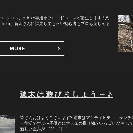
クロス、e-bike専用オフロードコースが誕生します‼️ 八
b man」倉金さんに試走してもらい初心者もプロも楽しめる
MORE
週末は遊びましょう～♪
皆さんおはようございます? 週末はアクティビティ、ランチに
ト復活ですよ〜子供達に大人気の乗り物がいっぱい?? そして
新しい企みが…??? ゴ […]