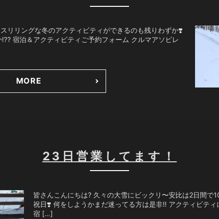
！スリリングな冬のアクティビティができるのも残りわずか❣️
️? 宿泊＆アクティビティご予約フォーム クルマアソビレ
MORE
23日営業してます！
皆さんこんにちは? 久々の大雪にビックリ〜安比は2日間で10
祝日❣️ 何をしようかまだ迷ってる方は是非‼️ アクティビテ
宿 […]