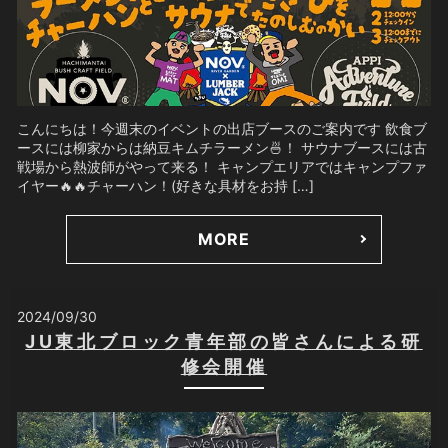
こんにちは！今週末のイベントの出店ブースのご案内です 飲食ブ
ースには柳家からは納豆キムチラーメン🍜！ サウナブースには古
戦場から熱波師がやって来る！ キャンプエリアではキャンプファ
イヤー🔥🔥チャーハン！(好きな具材をお持 […]
MORE
2024/09/30
JU東北ブロック青年部の皆さんによる研
修会開催