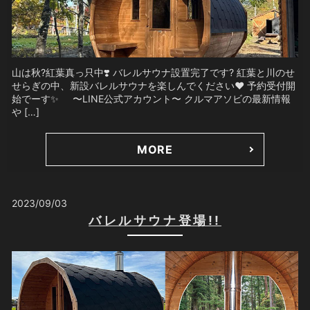
山は秋?紅葉真っ只中❣️ バレルサウナ設置完了です? 紅葉と川のせ
せらぎの中、新設バレルサウナを楽しんでください❤️ 予約受付開
始でーす✨ 〜LINE公式アカウント〜 クルマアソビの最新情報
や […]
MORE
2023/09/03
バレルサウナ登場!!