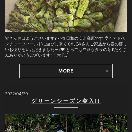
皆さんおはようございます? 小春日和の安比高原です 度々アドベ
ンチャーフィールドに遊びに来てくれるkさんご家族から春の嬉し
いお便りをいただきましたー?❤️ とっても立派なタラの芽❣️たくさ
んありがとうございます^ ^ 大 […]
MORE
2022/04/20
グリーンシーズン突入!!