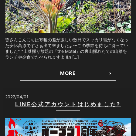
皆さんこんにちは寒暖の差が激しい数日でスッカリ雪がなくなっ
た安比高原ですさぁ出て来ましたよ〜この季節を待ちに待ってい
ました^ ^山菜採り放題の「the Motel」の裏山採れたての山菜を
ランチや夕食でたべられますよ &n […]
MORE
2022/04/01
LINE公式アカウントはじめました?