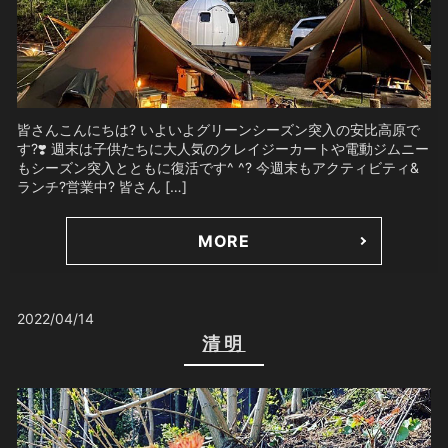
皆さんこんにちは? いよいよグリーンシーズン突入の安比高原で
す?❣️ 週末は子供たちに大人気のクレイジーカートや電動ジムニー
もシーズン突入とともに復活です^ ^? 今週末もアクティビティ&
ランチ?営業中? 皆さん […]
MORE
2022/04/14
清明