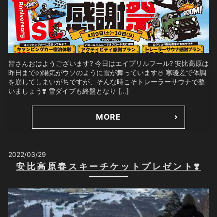
皆さんおはようございます? 今日はエイプリルフール? 安比高原は
昨日までの陽気がウソのように雪が舞っています☃️ 寒暖差で体調
を崩してしまいがちですが、そんな時こそトレーラーサウナで整
いましょう❣️ 雪ダイブも終盤となり […]
MORE
2022/03/29
安比高原春スキーチケットプレゼント❣️