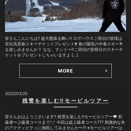
皆さんこんにちは? 超大盤振る舞い‼️ ログハウスご宿泊の皆様は
安比高原春スキーチケットプレゼント❣️ 春の陽気の中春スキー⛷
を楽しみませんか？ なな、ナントー‼️ご宿泊の皆様分のスキーチ
ケットをプレゼントしちゃいますよ […]
MORE
2022/03/25
残雪を楽しむ‼️モービルツアー
皆さんおはようございます? 残雪を楽しむ‼️モービルツアー❤️ 初
級者〜上級者コースまで^_^ 今回は超上級者コース??? 刺激的な冬
のアクティビティに挑戦してみませんか〜⁉️ ※モービルツアーは