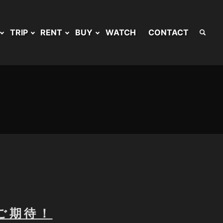
TRIP
RENT
BUY
WATCH
CONTACT
うご期待！