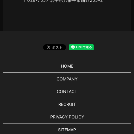
〒028-7557 岩手県八幡平市細野255-2
HOME
COMPANY
CONTACT
RECRUIT
PRIVACY POLICY
SITEMAP