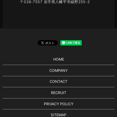
〒028-7557 岩手県八幡平市細野255-2
HOME
COMPANY
CONTACT
RECRUIT
PRIVACY POLICY
SITEMAP