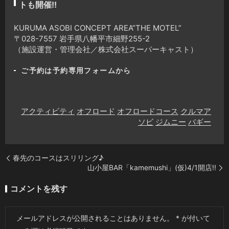
トも開催!!
KURUMA ASOBI CONCEPT AREA”THE MOTEL”
〒028-7557 岩手県八幡平市細野255-2
（施設運営・管理会社／株式会社スーパーキャスト）
ご予約は予約専用フォームから
アクティビティ
オフロード
オフロードコース
クルマア
ソビ
ジムニー
バギー
春先のコースはスリリング♪
山小屋BAR「kamemushi」(仮)4/1開店!!
コメントを残す
メールアドレスが公開されることはありません。
*
が付いて