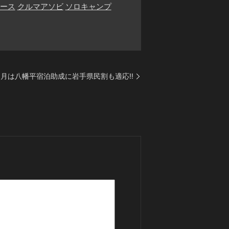
ース
クルマアソビ
ソロキャンプ
5月は八幡平宿泊助成に岩手県民割も適応!!