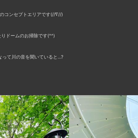
コンセプトエリアです(//∇//)
ドームのお掃除です(^^)
横になって川の音を聞いていると…
?