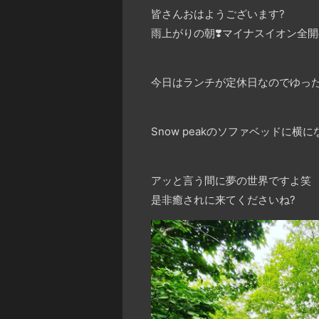
皆さんおはようございます
?
雨上がりの朝
❣️
マイナスイオン全開の
今日はランチが定休日なのでゆったり
Snow peakのソファベッドに
アッと言う間に夢の世界ですよ笑
是非癒されに来てくださいね
?