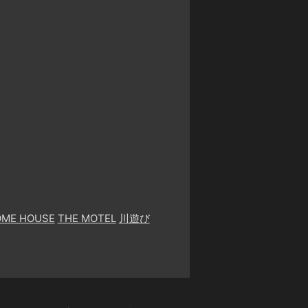
OME HOUSE
THE MOTEL
川遊び