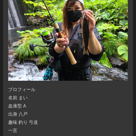
プロフィール
名前 まい
血液型 A
出身 八戸
趣味 釣り 弓道
一言