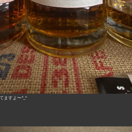
ますよ〜^_^