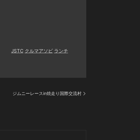
JSTC
クルマアソビ
ランチ
ジムニーレースin焼走り国際交流村