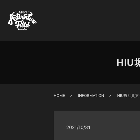
HI
HOME
INFORMATION
HIU堀江貴
2021/10/31