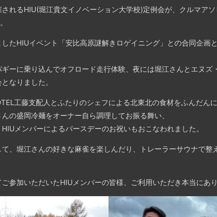
されるHIU(堀江貴文イノベーション大学校)定例会が、クルマアソ
た。
したHIUイベント「安比高原謎解きロゲイニング」との合同企画
バギーに乗り込んでオフロード走行体験、夜には堀江さんとエヌズ
会となりました。
MOTEL工藤支配人とふたりのシェフによる北東北の食材をふんだん
さんの盛岡冷麺をオーナー自ら調理してお振る舞い、
HIUメンバーによるバースデーのお祝いもおこなわれました。
して、堀江さんの好きな麻雀を楽しんだり、トレーラーサウナで整
ご参加いただいたHIUメン
バーの皆様、ご利用いただき本当にあり