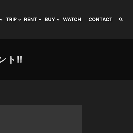
TRIP
RENT
BUY
WATCH
CONTACT
ト‼︎