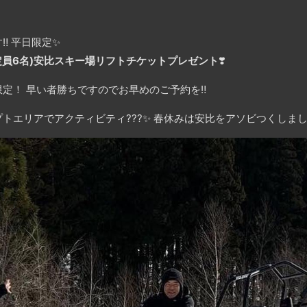
️ 平日限定✨
定員6名)安比スキー場リフトチケットプレゼント
❣️
定！ 早い者勝ちですのでお早めのご予約を‼️
トエリアでアクティビティ???✨ 春休みは安比をアソビつくしまし