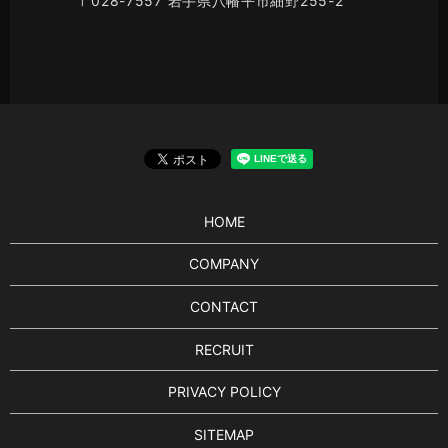
〒028-7557 岩手県八幡平市細野255-2
HOME
COMPANY
CONTACT
RECRUIT
PRIVACY POLICY
SITEMAP