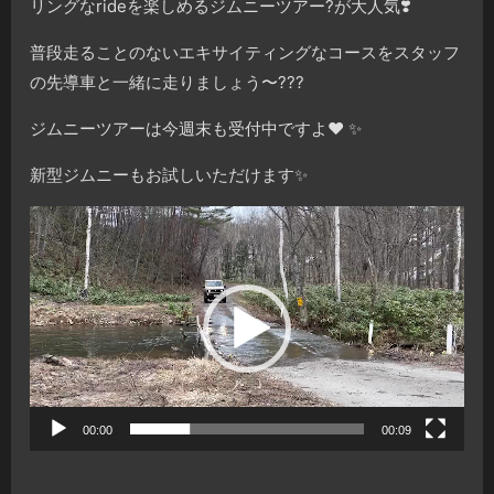
リングなrideを楽しめるジムニーツアー?が大人気❣️
普段走ることのないエキサイティングなコースをスタッフ
の先導車と一緒に走りましょう〜???
ジムニーツアーは今週末も受付中ですよ❤️ ✨
新型ジムニーもお試しいただけます✨
動
画
プ
レ
ー
ヤ
ー
00:00
00:09