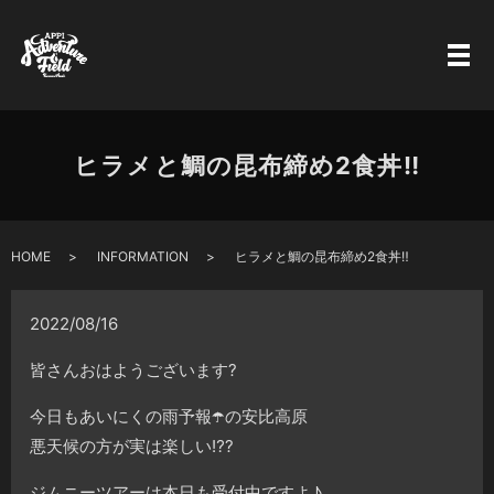
ヒラメと鯛の昆布締め2食丼‼️
HOME
INFORMATION
ヒラメと鯛の昆布締め2食丼‼️
2022/08/16
皆さんおはようございます?
今日もあいにくの雨予報☂️の安比高原
悪天候の方が実は楽しい⁉️?
ジムニーツアーは本日も受付中ですよ♪