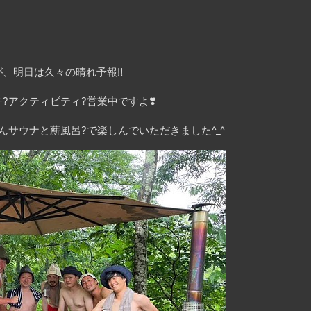
。
、明日は久々の晴れ予報‼️
?アクティビティ?営業中ですよ❣️
んサウナと薪風呂?で楽しんでいただきました^_^