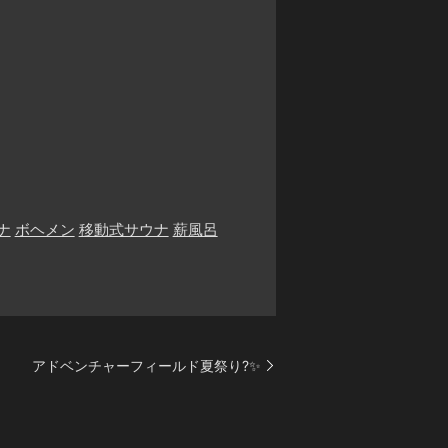
ナ
ボヘメン
移動式サウナ
薪風呂
アドベンチャーフィールド夏祭り?✨