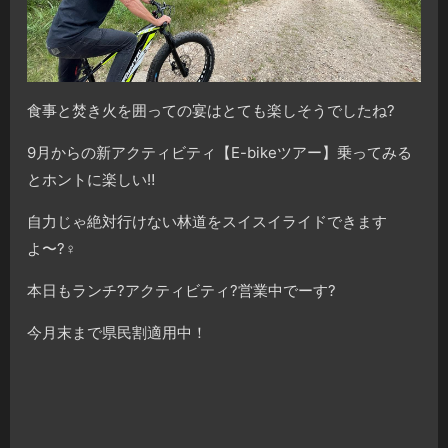
食事と焚き火を囲っての宴はとても楽しそうでしたね?
9月からの新アクティビティ【E-bikeツアー】乗ってみる
とホントに楽しい‼️
自力じゃ絶対行けない林道をスイスイライドできます
よ〜?‍♀️
本日もランチ?アクティビティ?営業中でーす?
今月末まで県民割適用中！