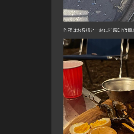
昨夜はお客様と一緒に即席DIY❣️簡