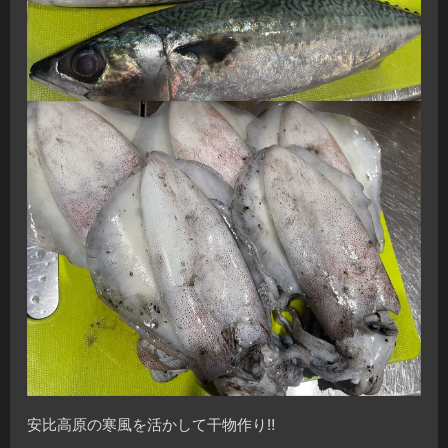
安比高原の寒風を活かして干物作り‼︎