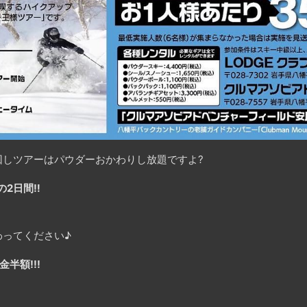
回しツアーはパウダーおかわりし放題ですよ?
の2日間‼️
わってください♪
半額!!!