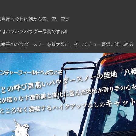
高原も今日は朝から雪、雪、雪☃️
はバフバフパウダー最高ですね‼️
八幡平のパウダースノーを最大限に、そしてチョー贅沢に楽しめる