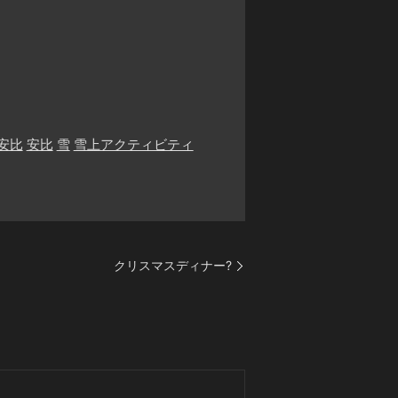
安比
安比
雪
雪上アクティビティ
クリスマスディナー?