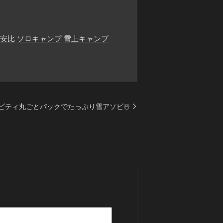
 安比
ソロキャンプ
雪上キャンプ
ビティ丸ごとパックでたっぷり雪アソビ☃️