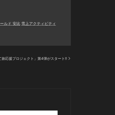
ールド 安比
雪上アクティビティ
て旅応援プロジェクト」第4弾がスタート!!