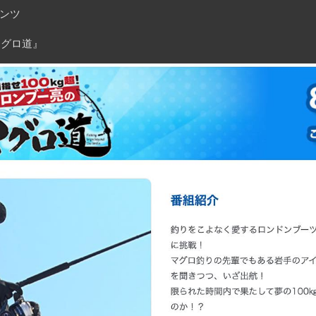
ンツ
マグロ道』