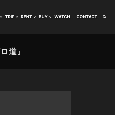
TRIP
RENT
BUY
WATCH
CONTACT
グロ道』