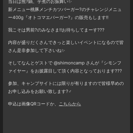
当日は熊?鍋、芋煮のお振舞い✨
新メニュー桃豚メンチカツバーガー?のチャレンジメニュ
ー400g『オトコマエバーガー?』の販売もします‼️
我こそは男前?のみなさま‼︎お待ちしてまーす???
内容が盛りだくさんできっと楽しいイベントになるので皆
さん是非参加して下さいね✨
そしてなんとゲストで @shimoncamp さんが『シモンフ
ァイヤー』をお披露目して頂く内容となっております???
参加、キャンプサイトには限りが有りますので皆様早めの
お申し込みをお願い致します?‍♂️
申込は画像QRコードか、
こちらから