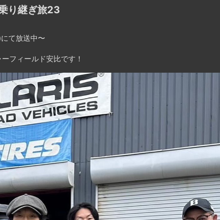
乗り継ぎ旅23
系)にて放送中〜
ャーフィールド安比です！