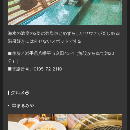
海水の濃度の2倍の強塩泉とめずらしいサウナが楽しめる‼️
温泉好きには外せないスポットです♨️
■住所／岩手県八幡平市叺田43-1（施設から車で約20
分））
■電話番号／0195-72-2110
グルメ🍜
◎
まるみや