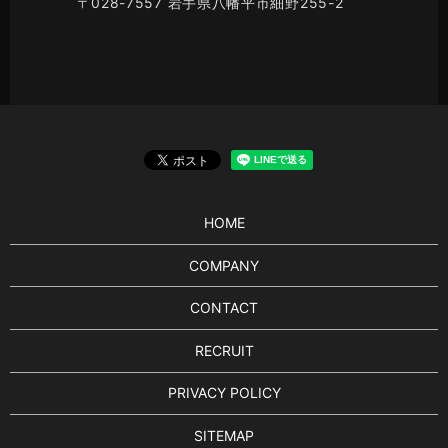
〒028-7557 岩手県八幡平市細野255-2
HOME
COMPANY
CONTACT
RECRUIT
PRIVACY POLICY
SITEMAP