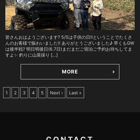
皆さんおはようございます? 5/5は子供の日‼️ということでたくさ
んのお客様で賑わいました‼️ ありがとうございました♪ 早くもGW
は後半戦? 明日明後日(6.7日)まだまだご宿泊ご予約お待ちしてま
すよ✨ 釣りに山菜採り […]
MORE
1
2
3
4
5
Next ›
Last »
CONTACT