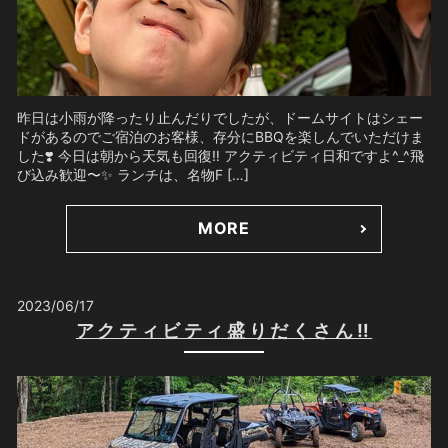
昨日は小雨が降ったり止んだりでしたが、ドームサイトはシェー
ドがあるのでご宿泊のお客様、存分にBBQを楽しんでいただけま
した❣️ 今日は朝から天気も回復‼️ アクティビティ日和ですよ^_^飛
び込み歓迎〜✨ ランチは、名物F […]
MORE
2023/06/17
アクティビティ盛りだくさん‼️