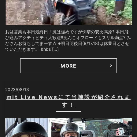
お盆営業も本日最終日！風は強めですが快晴の安比高原? 本日飛
び込みアクティビティ大歓迎‼️泥んこオフロードもスリル満点? み
なさんお待ちしてまーす☆ ※明日明後日(8/17.18)は休業日とさせ
ていただきます。 &nbs […]
MORE
2023/08/13
mit Live Newsにて当施設が紹介されま
す！