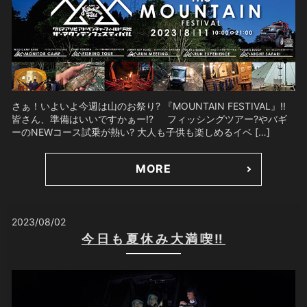
さぁ！いよいよ今週は山のお祭り? 『MOUNTAIN FESTIVAL』‼️
皆さん、準備はいいですかぁー⁉️ フィッシングツアー?やバギ
ーのNEWコース試乗が熱い? 大人も子供も楽しめるイベ […]
MORE
2023/08/02
今日も夏休み大満喫‼️