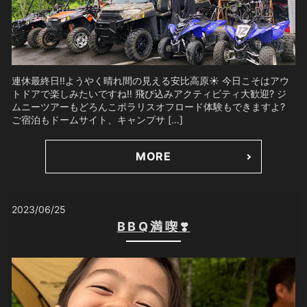
連休最終日‼︎ようやく晴れ間の見える安比高原☀️ 今日こそはアウ
トドアで楽しみたいですね‼️ 飛び込みアクティビティ大歓迎? ジ
ムニーツアーもどろんこポラリスオフロード体験もできますよ?
ご宿泊もドームサイト、キャンプサ […]
MORE
2023/06/25
BBQ満喫❣️