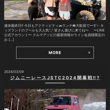
連休最終日‼️ 今日もアクティビティ🚗ランチ🍔大歓迎でーす✨ キ
ッズランドのプールも大人気^_^ 皆さん遊びに来てね〜 〜LINE
公式アカウント〜 クルマアソビの最新情報やライン会員様限定の
お […]
MORE
2024/03/09
ジムニーレースJSTC2024開幕戦‼️?