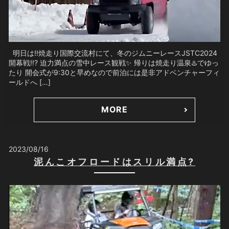
明日は‼︎焼走り国際交流村にて、冬のジムニーレースJSTC2024
開幕戦‼️? 迫力満点の雪中レース観戦✨ 帰りは焼走り温泉♨️でゆっ
たり 開会式が9:30と早めなので前泊には是非アドベンチャーフィ
ールドへ […]
MORE
2023/08/16
泥んこオフロードはスリル満点?