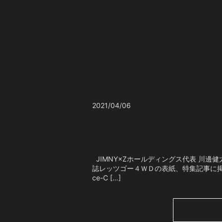
2021/04/06
JIMNY×Zホールディングス代表 川邊健
誌レッツゴー４ＷＤの表紙、特集記事に
ce-C […]