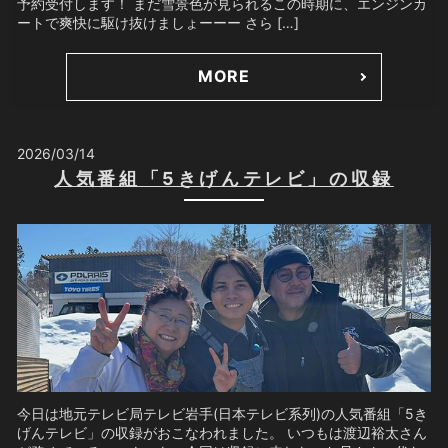
予約受付します！ まだ雪景色が見られるこの時期に、エンジンカ
ートで爽快に駆け抜けましょーーー さら […]
MORE
2026/03/14
人気番組「5きげんテレビ」の収録
今日は地元テレビ局テレビ岩手(日本テレビ系列)の人気番組「5き
げんテレビ」の収録がおこなわれました。 いつもは渡辺裕太さん