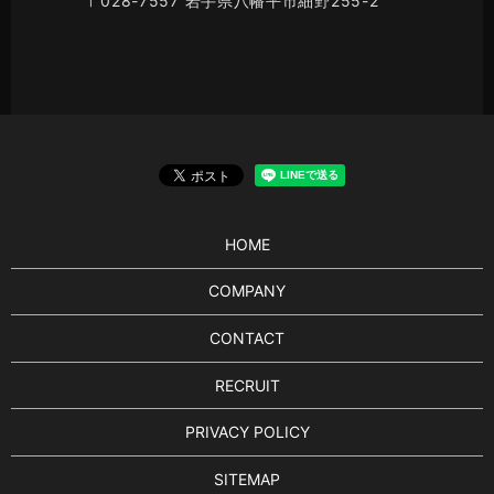
〒028-7557 岩手県八幡平市細野255-2
HOME
COMPANY
CONTACT
RECRUIT
PRIVACY POLICY
SITEMAP