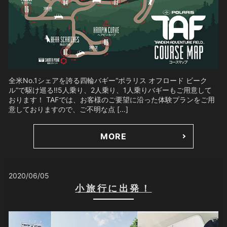
全米No.1シェアを誇る四輪バギー“ポラリス オフロード ビーク
ル”で駆け巡る‼️5人乗り、2人乗り、1人乗りバギーもご用意して
おります！ TAFでは、お客様のご要望に沿った体験プランをご用
意しておりますので、ご不明な点 […]
MORE
2020/06/05
小旅行に出発！