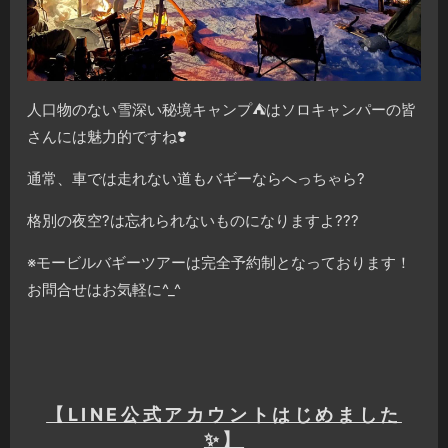
人口物のない雪深い秘境キャンプ⛺️はソロキャンパーの皆
さんには魅力的ですね❣️
通常、車では走れない道もバギーならへっちゃら?
格別の夜空?は忘れられないものになりますよ???
※モービルバギーツアーは完全予約制となっております！
お問合せはお気軽に^_^
【LINE公式アカウントはじめました
✨】