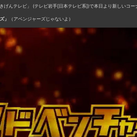
きげんテレビ」 (テレビ岩手[日本テレビ系])で本日より新しいコ
ズ」
（アベンジャーズじゃないよ）