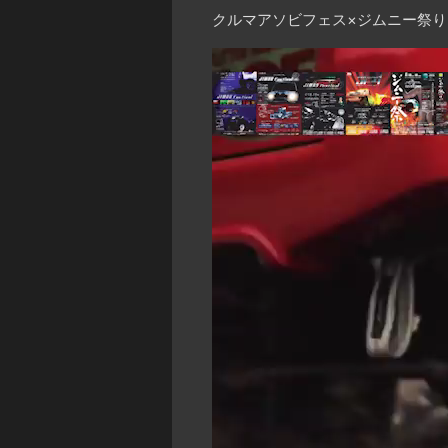
クルマアソビフェス×ジムニー祭り
動
画
プ
レ
ー
ヤ
ー