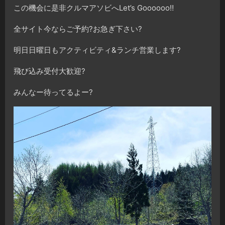
この機会に是非クルマアソビへLet’s Goooooo‼️
全サイト今ならご予約?お急ぎ下さい?
明日日曜日もアクティビティ&ランチ営業します?
飛び込み受付大歓迎?
みんなー待ってるよー?