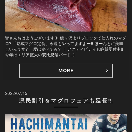
皆さんおはようございます☀ 鯵ヶ沢よりブロックで仕入れのマグ
ロ? 「熟成マグロ定食」今週もやってますよー❣️ ほーんとに美味
しいんです? 一度は食べてみて！ アクティビティも絶賛受付中‼️
今年はエリア拡大の安比恐竜パー […]
MORE
2022/07/15
県民割引＆マグロフェアも延長‼️