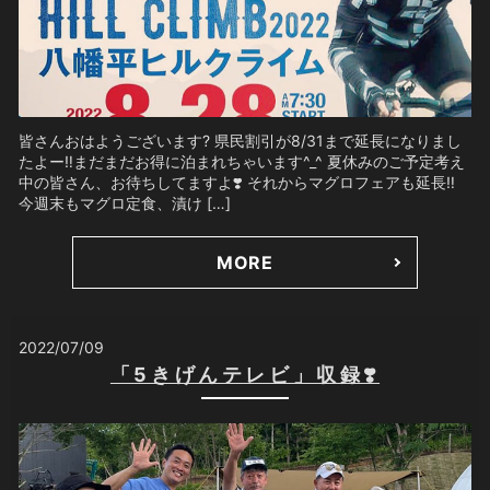
皆さんおはようございます? 県民割引が8/31まで延長になりまし
たよー‼️まだまだお得に泊まれちゃいます^_^ 夏休みのご予定考え
中の皆さん、お待ちしてますよ❣️ それからマグロフェアも延長‼️
今週末もマグロ定食、漬け […]
MORE
2022/07/09
「5きげんテレビ」収録❣️