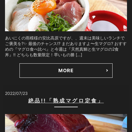
あいにくの雨模様の安比高原ですが、、週末は美味しいランチで
ご褒美を?✨ 最後のチャンス⁉️ まだありますよ〜生マグロ? おすす
めの『マグロ食べ比べ』と今週は『天然真鯛と生マグロの2食
丼』‼️ どちらも数量限定！早いもの勝 […]
MORE
2022/07/23
絶品!!「熟成マグロ定食」