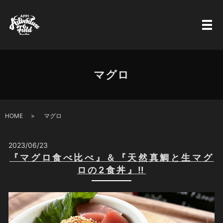
マグロ
HOME
マグロ
2023/06/23
『マグロ食べ比べ』＆『天然真鯛と生マグ
ロの2食丼』‼️