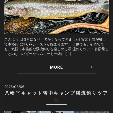
こんにちは! 3月になり、暖かくなってきました! 安比も雪が融け
て本格的に釣り🎣シーズンが始まります。 子供でも、初めてで
も、気軽に本格的な渓流釣りを楽しめる渓 流釣りツアー!普段乗る
ことのないバギーやジムニーも一緒に […]
MORE
2025/03/06
八幡平キャット雪中キャンプ渓流釣りツア
ー