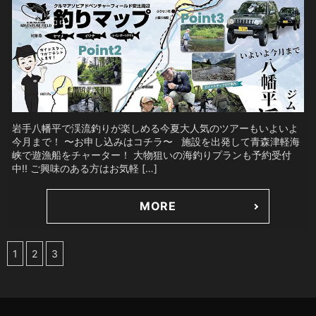
岩手八幡平で渓流釣りが楽しめる今夏大人気のツアーもいよいよ
今月まで！ 〜お申し込みはコチラ〜 施設を出発して青森津軽海
峡で遊漁船をチャーター！ 大物狙いの海釣りプランも予約受付
中!! ご興味のある方はお気軽 […]
MORE
1
2
3