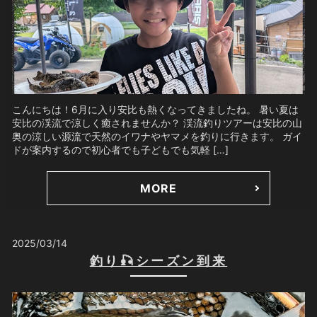
こんにちは！6月に入り安比も熱くなってきましたね。 暑い夏は
安比の渓流で涼しく癒されませんか？ 渓流釣りツアーは安比の山
奥の涼しい源流で天然のイワナやヤマメを釣りに行きます。 ガイ
ドが案内するので初心者でも子どもでも気軽 […]
MORE
2025/03/14
釣り🎣シーズン到来