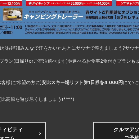
加がお得
?
‼️
みんなで汗をかいたあとにサウナで整えましょう
?
サウナ
プラン(日帰りorご宿泊選べます)や選べるお食事2食付きプランも
客様(ご希望の方に)
安比スキー場リフト券1日券を4,000円
にて
?
高原を遊び尽くしましょう(*^^*)
ティビティ
クルマア
ォーム
ご予