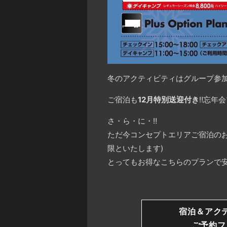
冬のアクティビティはグループ参
ご宿泊も
12月特別送迎付き
‼︎
忘年会
さ・ら・に・
‼️
ただ今コンセプトエリアご宿泊のお
限といたします)
とってもお得なこちらのプランで安比
宿泊＆アク
ご予約フ