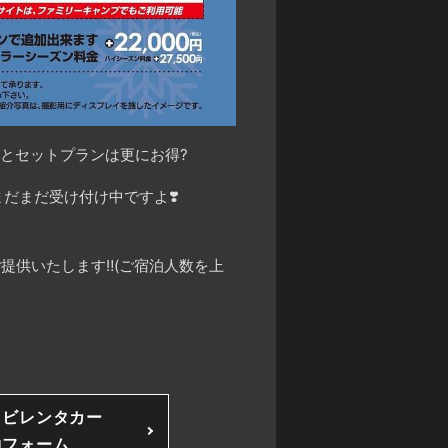
とセットプランは更にお得
?
まだまだ受け付け中ですよ
❣️
ご提供いたします
‼️
(ご宿泊人数を上
ソビレンタカー
約フォーム